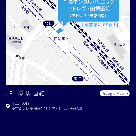
JR田端駅 直結
Google Map
〒114-0013
東京都北区東田端1-17-2 アトレヴィ田端3階