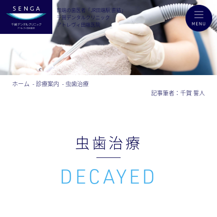
田端の歯医者「JR田端駅 直結」
千賀デンタルクリニック
アトレヴィ田端医院
ホーム
診療案内
虫歯治療
記事筆者：
千賀 誓人
虫歯治療