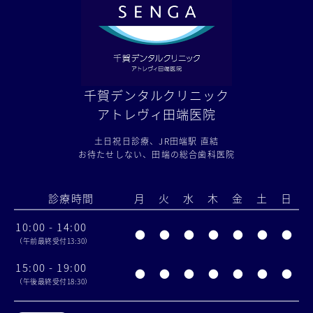
千賀デンタルクリニック
アトレヴィ田端医院
土日祝日診療、JR田端駅 直結
お待たせしない、田端の総合歯科医院
診療時間
月
火
水
木
金
土
日
10:00 - 14:00
●
●
●
●
●
●
●
（午前最終受付13:30）
15:00 - 19:00
●
●
●
●
●
●
●
（午後最終受付18:30）