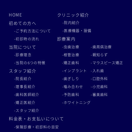
HOME
クリニック紹介
初めての方へ
-院内紹介
-医療機器・設備
-ご予約方法について
診療案内
-初診時の流れ
当院について
-虫歯治療
-歯周病治療
-診療理念
-根管治療
-親知らず
-当院の6つの特徴
-矯正歯科
-マウスピース矯正
スタッフ紹介
-インプラント
-入れ歯
-院長紹介
-歯ぎしり
-口腔外科
-理事長紹介
-噛み合わせ
-小児歯科
-歯科医師紹介
-予防歯科
-審美歯科
-矯正医紹介
-ホワイトニング
-スタッフ紹介
料金表・お支払いについて
-保険診療・初診料の目安