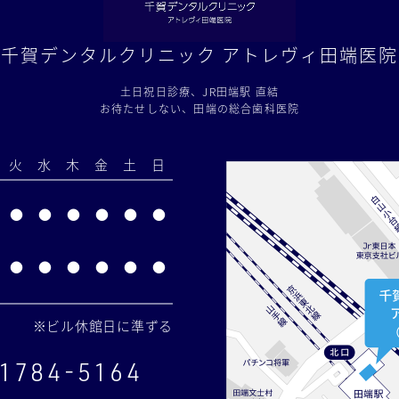
千賀デンタルクリニック
アトレヴィ田端医院
土日祝日診療、JR田端駅 直結
お待たせしない、田端の総合歯科医院
火
水
木
金
土
日
●
●
●
●
●
●
●
●
●
●
●
●
※ビル休館日に準ずる
-1784-5164