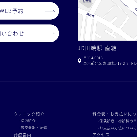
WEB予約
問い合わせ
JR田端駅 直結
〒114-0013
東京都北区東田端1-17-2 アト
クリニック紹介
料金表・お支払いにつ
-院内紹介
-保険診療・初診料の
-医療機器・設備
-お支払い方法につい
アクセス
診療案内