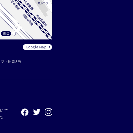
Google Map
レヴィ田端3階
いて
目安
て